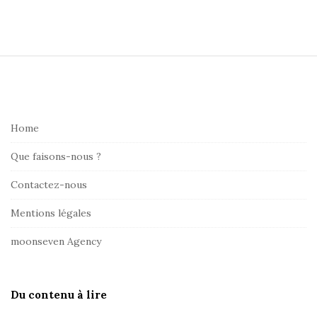
S
i
t
Home
e
F
Que faisons-nous ?
o
Contactez-nous
o
t
Mentions légales
e
moonseven Agency
r
Du contenu à lire