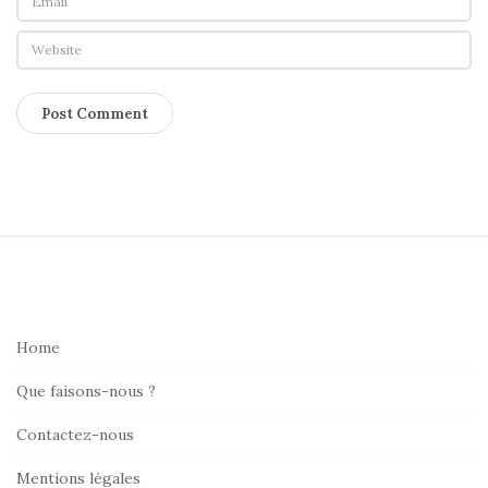
S
i
t
Home
e
F
Que faisons-nous ?
o
Contactez-nous
o
t
Mentions légales