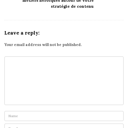
o
métiers héroïques autour de votre
stratégie de contenu
s
t
N
a
Leave a reply:
v
Your email address will not be published.
i
g
a
t
i
o
n